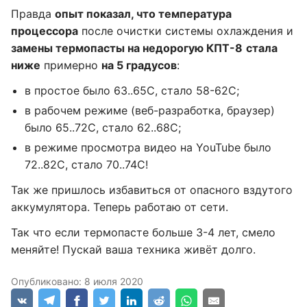
Правда
опыт показал, что температура
процессора
после очистки системы охлаждения и
замены термопасты на недорогую КПТ-8
стала
ниже
примерно
на 5 градусов
:
в простое было 63..65C, стало 58-62C;
в рабочем режиме (веб-разработка, браузер)
было 65..72C, стало 62..68C;
в режиме просмотра видео на YouTube было
72..82C, стало 70..74C!
Так же пришлось избавиться от опасного вздутого
аккумулятора. Теперь работаю от сети.
Так что если термопасте больше 3-4 лет, смело
меняйте! Пускай ваша техника живёт долго.
Опубликовано:
8 июля 2020