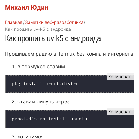
Михаил Юдин
Главная
Заметки веб-разработчика
Как прошить uv-k5 с андроида
Как прошить uv-k5 с андроида
Прошиваем рацию в Termux без компа и интернета
в термуксе ставим
Копировать
ставим линупс через
Копировать
логинимся