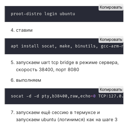
Копировать
ставим
Копировать
запускаем uart tcp bridge в режиме сервера,
скорость 38400, порт 8080
выполняем
Копировать
socat -d -d pty,b38400,raw,echo
=
0
запускаем ещё сессию в термуксе и
запускаем ubuntu (логинимся) как на шаге 3